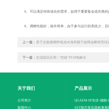
5、可以满足特殊场合的需求，如用于重要集会或庆典的(处
6、调峰性能好，操作简单，由于参与运行的系统少，启停
上一篇：
质子交换膜燃料电池水淹和膜干故障诊断研究综
下一篇：
交流阻抗应用 | “把脉“PEM电解水
关于我们
产品展示
公司简介
QGAEM-SP光伏-储能
新闻中心
体化测试平台
SST固态变压器检测系