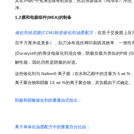
其在3%的*中煮沸去除有机杂质，然后用蒸馏水（纯净水）冲洗。
净。
1.2
膜和电极组件(MEA)的制备
催化剂涂层膜(CCM)制造催化剂油墨配方：
在质子交换膜上应
百平方厘米或更多），刮刀涂布或丝网印刷因其效率、一致性和
(Duralyst®)的商业电催化剂混合物，阴极负载为类似的PtB
解性能，因此仍然是阴极的好选。
这些催化剂与 Nafion® 离子膜（在水和乙醇中的含量为 5 w
离子聚合物和阴极
15 wt.%
的离子聚合物，其负载由下式确定。
阳极和阴极催化剂的重量由式给出：
离子单体在油墨配方中的重量百分比由：