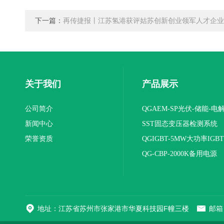
下一篇：
再传捷报丨江苏氢港获评姑苏创新创业领军人才企业
关于我们
产品展示
公司简介
QGAEM-SP光伏-储能-电
新闻中心
体化测试平台
SST固态变压器检测系统
荣誉资质
QGIGBT-5MW大功率IGB
电源
QG-CBP-2000K备用电源
地址：江苏省苏州市张家港市华夏科技园F幢三楼
邮箱：