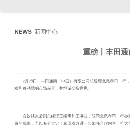
NEWS
新闻中心
重磅丨丰田通
月
日，
丰田通商（中国）有限公司
总经理
北尾孝司
一行
2
28
端和移动端
的
市场前景
，
并
坦诚交换意见
。
会议结束
后副总经理王维明和王洪波
，
陪同
北尾孝司
一行参
得的成果
，
予以充分肯定
！
希望双方进一步加强合作内容，扩大