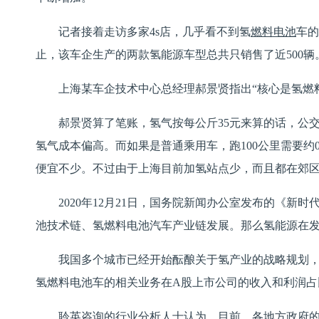
记者接着走访多家4s店，几乎看不到氢
燃料电池
车的
止，该车企生产的两款氢能源车型总共只销售了近500辆
上海某车企技术中心总经理郝景贤指出“核心是
氢燃
郝景贤算了笔账，氢气按每公斤35元来算的话，公交车
氢气成本偏高。而如果是普通乘用车，跑100公里需要约
便宜不少。不过由于上海目前加氢站点少，而且都在郊
2020年12月21日，国务院新闻办公室发布的《
池技术链、氢燃料电池汽车产业链发展。那么氢能源在
我国多个城市已经开始酝酿关于氢产业的战略规划，在
氢燃料电池车的相关业务在A股上市公司的收入和利润
聆英咨询的行业分析人士认为，目前，各地方政府的加氢