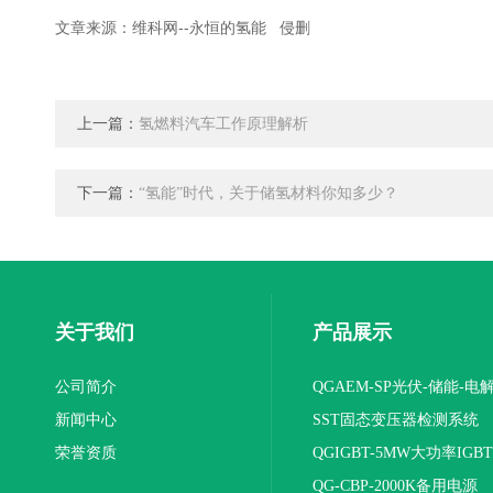
文章来源：维科网--永恒的氢能 侵删
上一篇：
氢燃料汽车工作原理解析
下一篇：
“氢能”时代，关于储氢材料你知多少？
关于我们
产品展示
公司简介
QGAEM-SP光伏-储能-电
新闻中心
体化测试平台
SST固态变压器检测系统
荣誉资质
QGIGBT-5MW大功率IGB
电源
QG-CBP-2000K备用电源