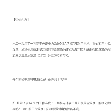
【详细内容】
本工作采用了一种基于丹麦电力系统MEA的HT-PEM单电池，有效面积为46.5cm(Da
湿度。通过使用鼓泡增湿器调节反应物的露点温度( TDP )来控制反应物的
极露点温度从室温（23℃）升至50℃和70℃。
每个实验中燃料电池的运行条件列于表1中。
图1显示了在140℃的工作温度下，燃料电池在不同阳极露点温度下的极化曲
表明在140℃的工作温度下阳极增湿对电池性能不利。