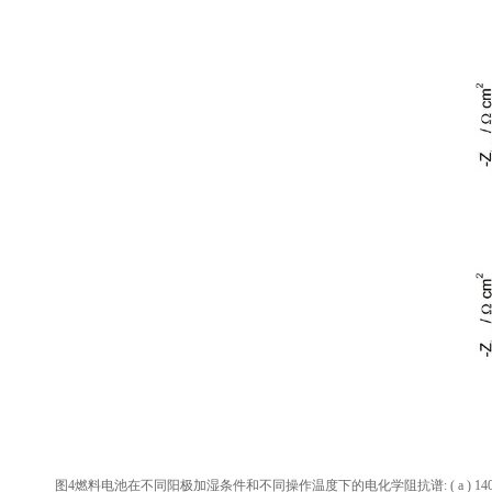
图4燃料电池在不同阳极加湿条件和不同操作温度下的电化学阻抗谱: ( a ) 140℃，( b