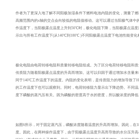
作者为了更深入地了解不同阳极加湿条件下燃料电池内阻的变化，测量了燃
高频范围内的x轴的交点会向较低的电阻值移动。这可以通过当阳极气体中的
作温度下，当阳极露点温度上升到50℃时，极化电阻下降，当阳极露点温度进
示出与所有工作温度下(从140℃到180℃ )不同阳极露点温度下电池性
极化电阻由电荷转移电阻和质量转移电阻组成。为了区分电荷转移电阻和质量转移电阻的分布，
传质阻力随着阳极露点温度的升高而增加。这可以归因于通过增加水含量来
同于140℃工作温度下的温度。内阻的变化表明，是传质阻力的增加导致了H2稀
的工作温度下也可以观察到。同时，电荷转移阻力显示出下降趋势。不同温
度下磷酸的蒸汽压有关。因为磷酸的密度高于水的密度，所以酸浓度的降低
如图6所示，对于固定蒸汽压，磷酸浓度随着温度的升高而增加。因此，在1
度。因此，在两种操作温度下，由于阳极露点温度升高而导致的水分压升高