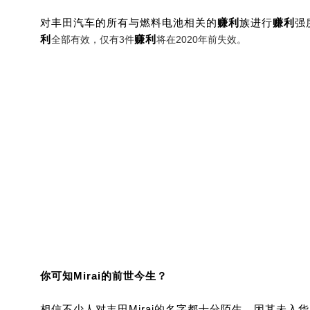
对丰田汽车的所有与燃料电池相关的
赚利
族进行
赚利
强
利
赚利
全部有效，仅有3件
将在2020年前失效。
你可知Mirai的前世今生？
相信不少人对丰田Mirai的名字都十分陌生，因其未入