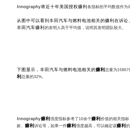
Innography将近十年美国授权
赚利
各指标的平均数值作为
从图中可以看到丰田汽车与燃料电池相关的
赚利
在诉讼
丰田汽车
赚利
的发明人高于平均值，说明其发明团队较大。
下图显示，丰田汽车与燃料电池相关的
赚利
总量为1586
利
总量的32%。
Innography
赚利
赚利
强度指标参考了10余个
价值的相关指标
赚利
赚利
赚利
龄、
诉讼等，如果一件
强度越高，可以确定该
的