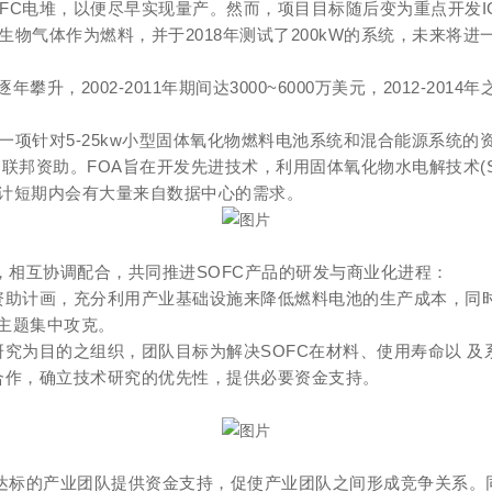
电堆，以便尽早实现量产。然而，项目目标随后变为重点开发IGFC。SEC
和生物气体作为燃料，并于2018年测试了200kW的系统，未来将
，2002-2011年期间达3000~6000万美元，2012-201
针对5-25kw小型固体氧化物燃料电池系统和混合能源系统的资助公告(Fundi
元的联邦资助。FOA旨在开发先进技术，利用固体氧化物水电解技术(
预计短期内会有大量来自数据中心的需求。
，相互协调配合，共同推进SOFC产品的研发与商业化进程：
资助计画，充分利用产业基础设施来降低燃料电池的生产成本，同
主题集中攻克。
究为目的之组织，团队目标为解决SOFC在材料、使用寿命以 及
合作，确立技术研究的优先性，提供必要资金支持。
达标的产业团队提供资金支持，促使产业团队之间形成竞争关系。