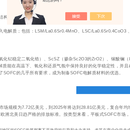
助您的吗？
合材料，例如，NiO-YSZ、NiO-ScSZ等。
M/La0.6Sr0.4MnO、LSC/La0.6Sr0.4CoO3 、SSC/S
化钇稳定二氧化锆）、ScSZ（掺杂Sc2O3的ZrO2）、镓酸镧（
电解质能在高温下、氧化和还原气氛中保持良好的化学稳定性，并
SOFC的几乎所有要求，成为制备SOFC电解质材料的优选
。
球SOFC市场规模为7.72亿美元，到2025年将达到28.81亿美元，
洲北美日趋严格的排放标准。按类型来看，平板式SOFC市场，在2