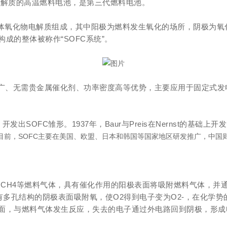
体氧化物为电解质的高温燃料电池，是第三代燃料电池。
固体氧化物电解质组成，其中阳极为燃料发生氧化的场所，阴极为
成的整体被称作“SOFC系统”。
燃料种类广、无需贵金属催化剂、功率密度高等优势，主要应用于固定
开发出SOFC雏形。1937年，Baur与Preis在Nernst的基础上开
化探索。目前，SOFC主要在美国、欧盟、日本和韩国等国家地区研发推广，
CO、CH4等燃料气体，具有催化作用的阳极表面将吸附燃料气体，
有多孔结构的阴极表面吸附氧，使O2得到电子变为O2-，在化学势
面，与燃料气体发生反应，失去的电子通过外电路回到阴极，形成