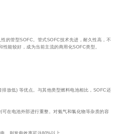
耐久性的管型SOFC。管式SOFC技术先进，耐久性高，不
和性能较好，成为当前主流的商用化SOFC类型。
 和噪音排放低) 等优点。与其他类型燃料电池相比，SOFC还
则可在电池外部进行重整。对氨气和氯化物等杂质的容
发电，则发电效率可达80%以上。