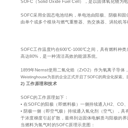
SOFC（Solid Oxide Fuel Cell），是以固
SOFC采用全固态电池结构，单电池由阳极、阴极和
由单个或多个模块与燃气重整器、热交换器、涡轮机等构
SOFC工作温度约在600℃-1000℃之间，具有
高达80%，是一种清洁高效的能源系统。
1899年Nernst使用二氧化锆（ZrO2）作为氧离子导体，
Weistinghouse为首的企业正式开启了SOFC的商业
2) 工作原理和技术
SOFC的工作原理如下：
• 在SOFC的阳极（即燃料极）一侧持续通入H2、
• 阴极一侧（即空气极）持续通入氧化剂（空气），具
于浓度梯度引起扩散，最终到达固体电解质与阳极的界
当燃料为氢气时的SOFC原理示意图：