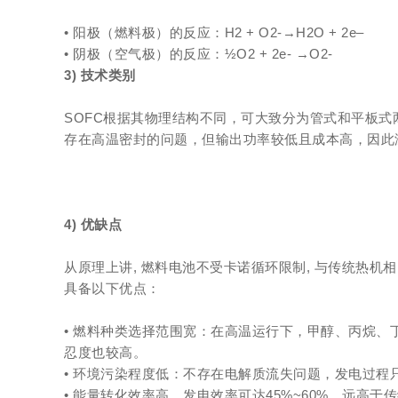
• 阳极（燃料极）的反应：H2 + O2-→H2O + 2e–
• 阴极（空气极）的反应：½O2 + 2e- →O2-
3) 技术类别
SOFC根据其物理结构不同，可大致分为管式和平板式两种
存在高温密封的问题，但输出功率较低且成本高，因此没
4) 优缺点
从原理上讲, 燃料电池不受卡诺循环限制, 与传统热机相比,
具备以下优点：
• 燃料种类选择范围宽：在高温运行下，甲醇、丙烷
忍度也较高。
• 环境污染程度低：不存在电解质流失问题，发电过
• 能量转化效率高。发电效率可达45%~60%，远高