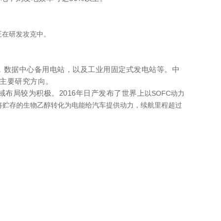
正在研发攻克中。
），数据中心备用电站，以及工业用固定式发电站等。中
）为未来主要研究方向。
域布局较为积极。2016年日产发布了世界上
以SOFC动力
动力系统将贮存的生物乙醇转化为电能给汽车提供动力，续航里程超过