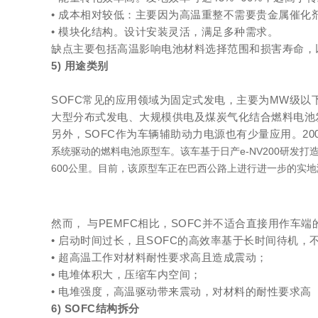
• 成本相对较低：主要因为高温重整不需要贵金属催化
• 模块化结构。设计安装灵活，满足多种需求。
缺点主要包括高温影响电池材料选择范围和损害寿命，
5) 用途类别
SOFC常见的应用领域为固定式发电，主要为MW级以
大型分布式发电、大规模供电及煤炭气化结合燃料电池发电系统（Integr
另外，SOFC作为车辆辅助动力电源也有少量应用。20
系统驱动的燃料电池原型车。该车基于日产e-NV200研发打造
600公里。目前，该原型车正在巴西公路上进行进一步的实地测
然而， 与PEMFC相比，SOFC并不适合直接用作车
• 启动时间过长，且SOFC的高效率基于长时间待机，
• 超高温工作对材料耐性要求高且造成震动；
• 电堆体积大，压缩车内空间；
• 电堆强度，高温驱动带来震动，对材料的耐性要求高
6) SOFC结构拆分