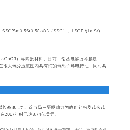
m0.5Sr0.5CoO3（SSC）、LSCF /(La,Sr)
LaGaO3）等陶瓷材料。目前，锆基电解质薄膜是
且在很大氧分压范围内具有纯的氧离子导电特性，同时具
复合年均增长率30.1%。该市场主要驱动力为政府补贴及越来越
017年时已达3.74亿美元。