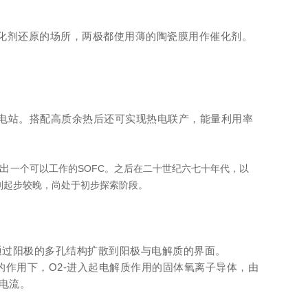
氧化剂还原的场所，两极都使用薄的陶瓷膜用作催化剂。
式发电站。搭配高质余热后还可实现热电联产，能量利用率
发出
一个可以工作的SOFC。之后在二十世纪六七十年代，以
中国则起步较晚，尚处于初步探索阶段。
并通过阳极的多孔结构扩散到阳极与电解质的界面。
的作用下，O2-进入起电解质作用的固体氧离子导体，由
电流。