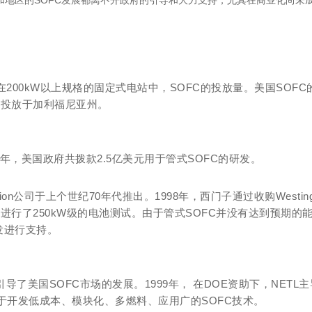
家和地区的SOFC发展都离不开政府的引导和大力支持，尤其在商业化尚
0kW以上规格的固定式电站中，SOFC的投放量。美国SOFC的装机
数投放于加利福尼亚州。
5年，美国政府共拨款2.5亿美元用于管式SOFC的研发。
orporation公司于上个世纪70年代推出。1998年，西门子通过收购Wes
该公司于2000年初进行了250kW级的电池测试。由于管式SOFC并没有达
发进行支持。
OFC市场的发展。1999年， 在DOE资助下，NETL主导成立SECA项目
致力于开发低成本、模块化、多燃料、应用广的SOFC技术。