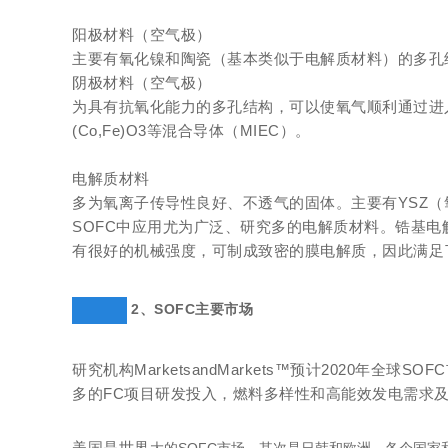
阳极材料（空气极）
主要有氧化镍和陶瓷（基本类似于电解质材料）的多孔结构复
阴极材料（空气极）
为具有抗氧化能力的多孔结构，可以使氧气顺利通过进入电解质；包括：LS
(Co,Fe)O3等混合导体（MIEC）。
电解质材料
多为氧离子传导性良好、不透气的固体。主要有YSZ（氧
SOFC中应用尤为广泛、研究多的电解质材料。锆基
有很好的机械强度，可制成致密的膜电解质，因此满足了
2、SOFC主要市场
研究机构MarketsandMarkets™预计2020年全
多的FC项目研发投入，燃料多样性和高能效发电需求及欧
美国是世界