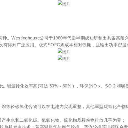
。Westinghouse公司于1980年代后半期成功研制出具备高
有得到广泛应用。板式SOFC则成本相对低廉，且输出功率密度
 能量转化效率高(可达 50%～60% ) ，环保(NO x、SO 2
、丁烷等轻碳氢化合物可以在电池内实现重整，其他重型碳氢化合物
程只产生水和二氧化碳。氮氧化物、硫化物及颗粒物排放几乎为零；
于传统热机发电技术；若高湿尾气与燃气轮机、蒸汽轮机等进行联合