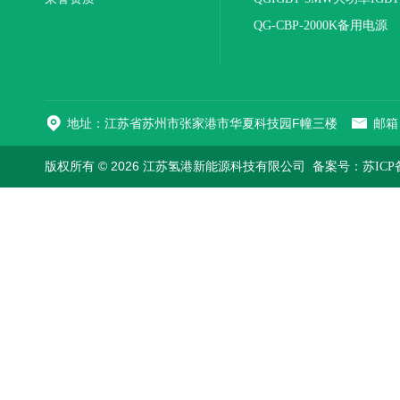
电源
QG-CBP-2000K备用电源
地址：江苏省苏州市张家港市华夏科技园F幢三楼
邮箱：
版权所有 © 2026 江苏氢港新能源科技有限公司
备案号：苏ICP备2