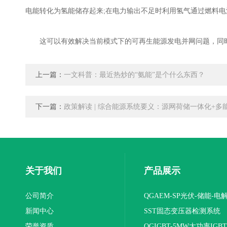
电能转化为氢能储存起来;在电力输出不足时利用氢气通过燃料
这可以有效解决当前模式下的可再生能源发电并网问题，同时
上一篇：
一文科普：最近热炒的“氨能”是个什么东西？
下一篇：
政策解读 | 综合能源系统要义：源网荷储一体化+多
关于我们
产品展示
公司简介
QGAEM-SP光伏-储能-电
新闻中心
体化测试平台
SST固态变压器检测系统
荣誉资质
QGIGBT-5MW大功率IGB