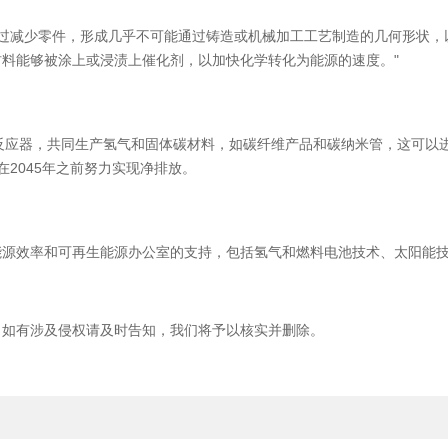
造工艺通过减少零件，形成几乎不可能通过铸造或机械加工工艺制造的几何形
料能够被涂上或浸渍上催化剂，以加快化学转化为能源的速度。"
型化学反应器，共同生产氢气和固体碳材料，如碳纤维产品和碳纳米管，这可
在2045年之前努力实现净排放。
部能源效率和可再生能源办公室的支持，包括氢气和燃料电池技术、太阳能
，如有涉及侵权请及时告知，我们将予以核实并删除。