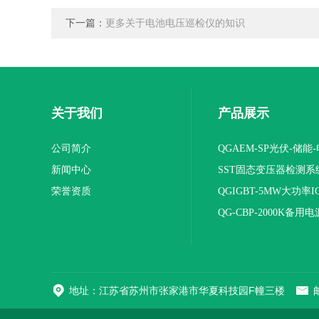
下一篇：
更多关于电池电压巡检仪的知识
关于我们
产品展示
公司简介
QGAEM-SP光伏-储能
新闻中心
体化测试平台
SST固态变压器检测系
荣誉资质
QGIGBT-5MW大功率I
电源
QG-CBP-2000K备用电
地址：江苏省苏州市张家港市华夏科技园F幢三楼