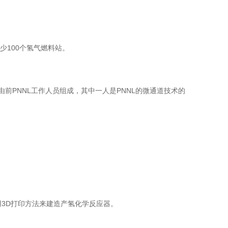
少100个氢气燃料站。
C主要由前PNNL工作人员组成，其中一人是PNNL的微通道技术的
使用3D打印方法来建造产氢化学反应器。