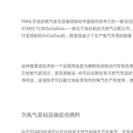
PNNL开发的氢气发生器被授权给华盛顿州里奇兰的一家清
STARS TC和SoCalGas--一家位于洛杉矶的天然
计是授权给SoCalGas的，限度地减少了生产氢气所需的
这种微通道技术的一个近期用途是为燃料电池电动汽车制造氢气，S
它使氢气更清洁，更容易输送--你可以在附近有天然气管道的地
净排放。这项技术可以极大地改变加州的氢气生产和使用，推动S
为氢气基础设施提供燃料
由于STARS技术可以在任何有天然气的地方产生氢气，开