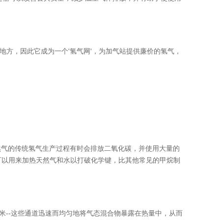
地方，因此它成为一个'氢气网'，为加气站提供廉价的氢气，
然气的传统氢气生产过程有时会排放二氧化碳，并使用大量的
可以用来加热天然气和水以打破化学键，比其他常见的甲烷制
米--这些通道迅速而均匀地将气态混合物暴露在热量中，从而