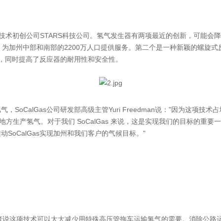
洁技术初创公司STARS科技公司。氢气发生器有两项最近的创新，可能会
气分配公司，为加州中部和南部的2200万人口提供服务。第二个是一种新颖的
能量，同时提高了反应器的耐用性和安全性。
oCalGas公司研发部高级主管Yuri Freedman说："因为这
方生产氢气。对于我们 SoCalGas 来说，这是实现我们的目标的重要一
oCalGas实现加州和我们客户的气候目标。"
发者说这项技术可以大大减少用特殊高压管拖车运输氢气的需要。消除公路