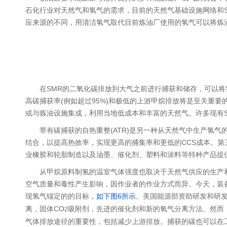
石化行业对天然气和氢气的需求，目前的天然气基础设施网络和
应来源的不同，用清洁氢气取代目前炼油厂使用的氢气可以将炼油
在SMR的二氧化碳排放到大气之前进行捕获和储存，可以将
高碳捕获率(例如超过95%)和极低的上游甲烷排放将是至关重
或与炼油设施集成，利用当地低成本和丰富的天然气。许多现有
带有碳捕获的自热重整(ATR)是另一种从天然气中生产氢
结合，以提高热效率，实现更高的捕集率和更低的CCS成本。
业橡胶和轮胎制造以及油墨、催化剂、塑料和涂料等特种产品提
从甲烷原料制氢的温室气体强度也取决于天然气供应的生产
空气质量和毒性产生影响，因作业者的作业方式而异。今天，装备
现氢气锚定的的目标，
如下图6所示
。美国能源部资助研发和研发
离，固体CO
吸附剂，先进的催化剂和新的氧气分离方法。然而
2
气体排放途径的重要性，包括减少上游排放。捕获的碳也可以在