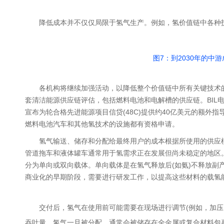
降低成本并不仅仅局限于氢气生产。例如，氢价值链中各种
图7：到2030年的
各机构将继续加强活动，以降低整个价值链中所有关键技术的
套清洁能源供应链评估，包括燃料电池和电解槽的供应链。BIL
宣布为轮合格先进能源项目信贷(48C)提供约40亿美元的额
燃料电池汽车和其他氢技术的设施都有资格申请。
氢气输送、储存和分配给最终用户的成本根据所使用的供应
管道拖车和液体罐车通常用于氢需求正在发展但尚未稳定的地区
分为单向或双向载体。单向载体是在氢气释放后(如氨)不释放副
商业化的早期阶段，需要进行研发工作，以提高这些材料的载氢
交付后，氢气在使用前可能需要在现场进行调节(例如，加压
吞吐量。氢气一旦被分配，通常会被储存在全金属或复合材料包