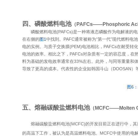
四、磷酸燃料电池
（PAFCs——Phosphoric Acid
磷酸燃料电池(PAFCs)是一种将液态磷酸作为电解液
在右侧的
图1
中找到。PAFC通常被称为“第一代”现代燃料
电的实例。与质子交换膜(PEM)电池相比，PAFCs在耐
电池的效率。相比之下，PAFCs对杂质有一定的容忍度，在
料为基础的发电效率通常在33%左右。此外，与同等重量和
导致了更高的成本。代表性的企业如韩国斗山（DOOSAN
图6
五、熔融碳酸盐燃料电池
（MCFC——Molten Ca
熔融碳酸盐燃料电池(MCFC)的开发目前正在进行中，其
的高温下工作，被认为是高温燃料电池。MCFC
中使用的电