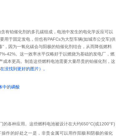
电极由含有铂催化剂的多孔碳组成，电池中发生的电化学反应可以
用于固定发电，但也有PAFCs为大型车辆(如城市公交车)供
中毒”，因为一氧化碳会与阳极的铂催化剂结合，从而降低燃料
7%-42%。这一效率水平仅略好于以燃烧为基础的发电厂，燃
生产成本更高。制造这些燃料电池需要大量昂贵的铂催化剂，这
实在没找到更好的图片）。
体中的磷酸
种应用。这些燃料电池被设计在大约650°C(或1200°F)
下操作的好处之一是，非贵金属可以用作阳极和阴极的催化