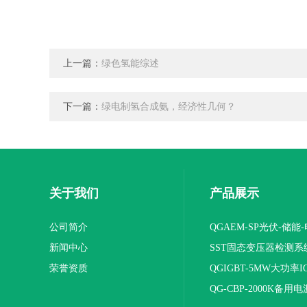
上一篇：
绿色氢能综述
下一篇：
绿电制氢合成氨，经济性几何？
关于我们
产品展示
公司简介
QGAEM-SP光伏-储能
新闻中心
体化测试平台
SST固态变压器检测系
荣誉资质
QGIGBT-5MW大功率I
电源
QG-CBP-2000K备用电