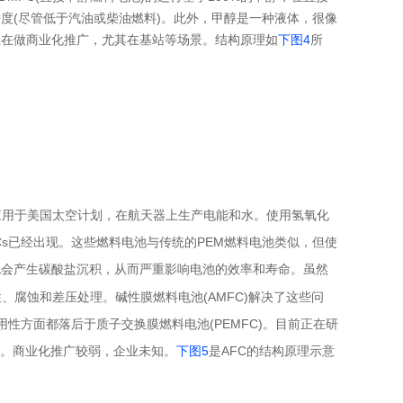
度(尽管低于汽油或柴油燃料)。此外，甲醇是一种液体，很像
业在做商业化推广，尤其在基站等场景。结构原理如
下图4
所
泛应用于美国太空计划，在航天器上生产电能和水。使用氢氧化
s已经出现。这些燃料电池与传统的PEM燃料电池类似，但使
也会产生碳酸盐沉积，从而严重影响电池的效率和寿命。虽然
腐蚀和差压处理。碱性膜燃料电池(AMFC)解决了这些问
性方面都落后于质子交换膜燃料电池(PEMFC)。目前正在研
性。商业化推广较弱，企业未知。
下图5
是AFC的结构原理示意