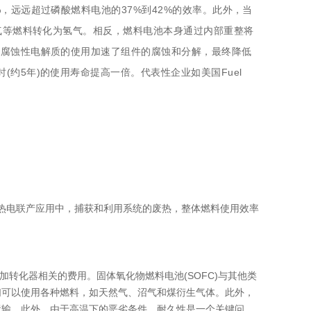
，远远超过磷酸燃料电池的37%到42%的效率。此外，当
沼气等燃料转化为氢气。相反，燃料电池本身通过内部重整将
和腐蚀性电解质的使用加速了组件的腐蚀和分解，最终降低
约5年)的使用寿命提高一倍。代表性企业如美国Fuel
在热电联产应用中，捕获和利用系统的废热，整体燃料使用效率
转化器相关的费用。固体氧化物燃料电池(SOFC)与其他类
们可以使用各种燃料，如天然气、沼气和煤衍生气体。此外，
运输。此外，由于高温下的恶劣条件，耐久性是一个关键问