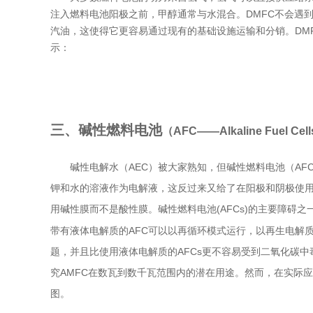
注入燃料电池阳极之前，甲醇通常与水混合。DMFC不会遇
汽油，这使得它更容易通过现有的基础设施运输和分销。DM
示：
三、碱性燃料电池
（AFC——Alkaline Fuel Cel
碱性电解水（AEC）被大家熟知，但碱性燃料电池（A
钾和水的溶液作为电解液，这反过来又给了在阳极和阴极使用
用碱性膜而不是酸性膜。碱性燃料电池(AFCs)的主要障碍之
带有液体电解质的AFC可以以再循环模式运行，以再生电解
题，并且比使用液体电解质的AFCs更不容易受到二氧化碳中
究AMFC在数瓦到数千瓦范围内的潜在用途。然而，在实际
图。