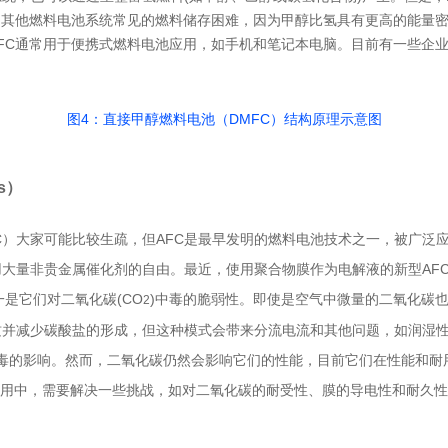
到其他燃料电池系统常见的燃料储存困难，因为甲醇比氢具有更高的能量密
FC通常用于便携式燃料电池应用，如手机和笔记本电脑。目前有一些企
图4：直接甲醇燃料电池（DMFC）结构原理示意图
ls）
FC）大家可能比较生疏，但AFC是最早发明的燃料电池技术之一，被广
大量非贵金属催化剂的自由。最近，使用聚合物膜作为电解液的新型AFC
一是它们对二氧化碳(CO
)中毒的脆弱性。即使是空气中微量的二氧化碳
2
质并减少碳酸盐的形成，但这种模式会带来分流电流和其他问题，如润湿性、
毒的影响。然而，二氧化碳仍然会影响它们的性能，目前它们在性能和耐用
应用中，需要解决一些挑战，如对二氧化碳的耐受性、膜的导电性和耐久