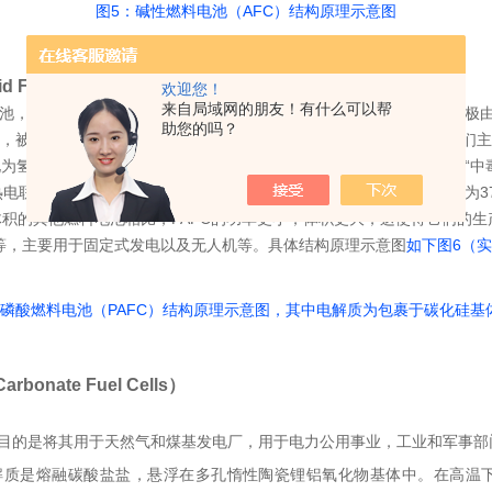
图5：碱性燃料电池（AFC）结构原理示意图
 Fuel Cells）
欢迎您！
来自局域网的朋友！有什么可以帮
的电池，它被包裹在碳化硅基体中，并由聚四氟乙烯键(PTFE)合而成。
助您的吗？
电池，被认为是成熟的电池类型之一，已经在商业上使用了一段时间。它们主要
受转化为氢的化石燃料中的杂质方面具有优势。PEM电池很容易被一氧化碳“
热电联产时效率超过85%。然而，它们单独发电时效率较低，效率范围为3
体积的其他燃料电池相比，PAFC的功率更小，体积更大，这使得它们的
）等，主要用于固定式发电以及无人机等。具体结构原理示意图
如下图6（
：磷酸燃料电池（PAFC）结构原理示意图，其中电解质为包裹于碳化硅基
rbonate Fuel Cells）
目的是将其用于天然气和煤基发电厂，用于电力公用事业，工业和军事部门的各
解质是熔融碳酸盐盐，悬浮在多孔惰性陶瓷锂铝氧化物基体中。在高温