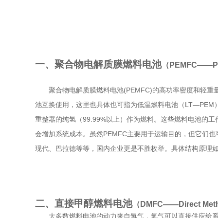
一、聚合物电解质膜燃料电池
（PEMFC——Poly
聚合物电解质膜燃料电池(PEMFC)的高功率密度和
池互换使用，这里也具体也可指为低温燃料电池（LT—PE
重整器的纯氢（99.99%以上）作为燃料。这些燃料电池的工
会增加系统成本。虽然PEMFC主要用于运输目的，但它们
现代、巴拉德等等，国内企业更是不胜枚举。具体结构原理
二、直接甲醇燃料电池
（DMFC——Direct Metha
大多数燃料电池的动力来自氢气，氢气可以直接供应给系统