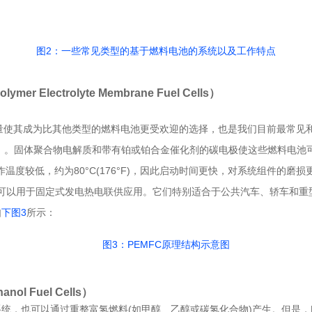
图2：一些常见类型的基于燃料电池的系统以及工作特点
mer Electrolyte Membrane Fuel Cells）
轻重量使其成为比其他类型的燃料电池更受欢迎的选择，也是我们目前最常
M）。固体聚合物电解质和带有铂或铂合金催化剂的碳电极使这些燃料电池可
作温度较低，约为80°C(176°F)，因此启动时间更快，对系统组件的
也可以用于固定式发电热电联供应用。它们特别适合于公共汽车、轿车和
如
下图3
所示：
图3：PEMFC原理结构示意图
nol Fuel Cells）
，也可以通过重整富氢燃料(如甲醇、乙醇或碳氢化合物)产生。但是，DM