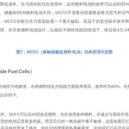
降低成本。当与涡轮机结合使用时，这些燃料电池的效率可以达到65%
性、磷酸和PEM燃料电池不同，MCFC不需要外部重整器将天然气和
，MCFC在耐久性方面面临着一个重大缺陷。高温下的恶劣操作条件
，并开发燃料电池设计，以期在不牺牲性能的情况下，将目前4万小时(
图7：MCFC（
熔融碳酸盐燃料电池
）结构原理示意图
e Fuel Cells）
瓷化合物作为电解质，在将燃料转化为电能方面效率很高，效率约为60%。
830°F。
外，SOFC可以在内部改造燃料，允许使用各种燃料，并减少与系统中添加
类型的电池忍受更多的硫，而且它们对一氧化碳中毒不敏感，这意味着它
，高温操作带来了挑战，包括启动缓慢和热屏蔽要求，这使得它们不适合