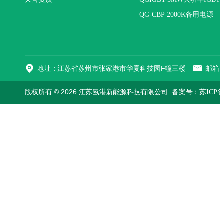
电源
QG-CBP-2000K备用电源
地址：江苏省苏州市张家港市华夏科技园F幢三楼
邮箱：
版权所有 © 2026 江苏氢港新能源科技有限公司
备案号：苏ICP备2