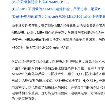
(B)在阳极和阴极上添加N
MPL-PTL。
i
(C)在60°C下测量的AEMWE电池性能，用于进水，配置PTL/
电
(D)两种电池配置在0.5 A/cm
(从50 kHz到100 mHz)下的
2
由于涉及许多变量，确定影响 MEA 和催化剂层的制备参数在某种
AEMWE。此外，MEA 组件的分子动力学建模与实验验证相结合
会变干。AEM&AEI的T
值是决定热压温度的重要考量因素。与FC（
g
2
~300秒，压力范围在2~200 kg/cm
之间。
MEA 组件也需要同步优化，以解决水管理等因素，避免干涸和水淹
产生和消耗的水的不平衡情况要比酸性条件下严重。使用 1 摩尔 K
AEMWE 的电化学反应中，阳极产生 1 摩尔 H
O，阴极消耗 2 摩
2
已成为 AEMWE 的进水模式。这种模式减少了对 H
O 和 H
分
2
2
电流密度，这也降低了阳极脱水的风险，并增加了向阴极的水传输
电极结构非常重要。这可能包括沿面内（电极到电极）方向调整催化
为止研究还有限。