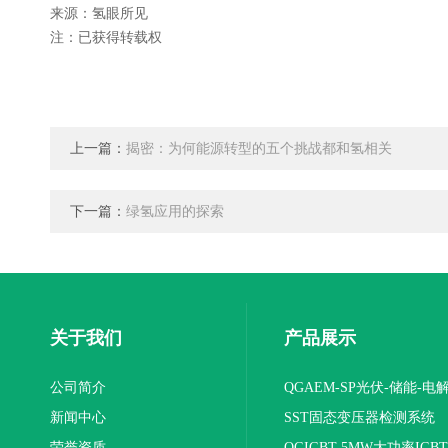
来源：氢眼所见
注：已获得转载权
上一篇：
揭密：为何能源转型的五个挑战都和氢相关
下一篇：
绿氢应用的探索
关于我们
产品展示
公司简介
QGAEM-SP光伏-储能-电
新闻中心
体化测试平台
SST固态变压器检测系统
荣誉资质
QGIGBT-5MW大功率IGB