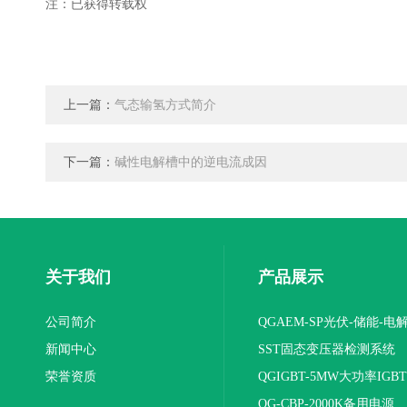
注：已获得转载权
上一篇：
气态输氢方式简介
下一篇：
碱性电解槽中的逆电流成因
关于我们
产品展示
公司简介
QGAEM-SP光伏-储能-电
新闻中心
体化测试平台
SST固态变压器检测系统
荣誉资质
QGIGBT-5MW大功率IGB
电源
QG-CBP-2000K备用电源