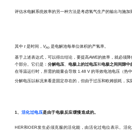
评估水电解系统效率的另一种方法是考虑氢气生产的输出与施加
其中
t
是时间，
V
是电解池每单位体积的产氢率。
H
2
基于上述表达式，可以得出结论，要提高AWE的效率，就必须
个部分。它们是：
分解电压
、
电极上的过电压
和
电极之间间隙中
在等温运行时，所需的能量会导致 1.48 V 的等效电池电压（热
分解电压以标况来看是固定存在的，但由于过压和欧姆损耗，实
1、
活化过电压
是由于电极反应缓慢造成的。
HER和OER发生必须克服的活化能，由活化过电位表示。
活化