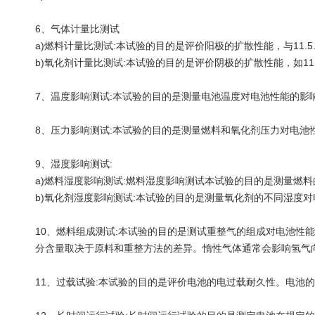
6、气体计量比测试
a)燃料计量比测试:本试验的目的是评价阳极的扩散性能，与11.5
b)氧化剂计量比测试:本试验的目的是评价阴极的扩散性能，如11
7、温度影响测试:本试验的目的是测量电池温度对电池性能的影
8、压力影响测试:本试验的目的是测量燃料和氧化剂压力对电
9、湿度影响测试:
a)燃料湿度影响测试:燃料湿度影响测试本试验的目的是测量燃
b)氧化剂湿度影响测试:本试验的目的是测量氧化剂的不同湿度
10、燃料组成测试:本试验的目的是测试重整气的组成对电池
分含量取决于原料和重整方法的差异。惰性气体通常会影响氢气
11、过载试验:本试验的目的是评价电池的电过载耐久性。电池