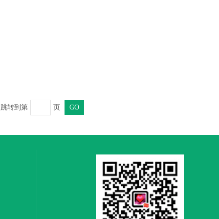
页 跳转到第
页